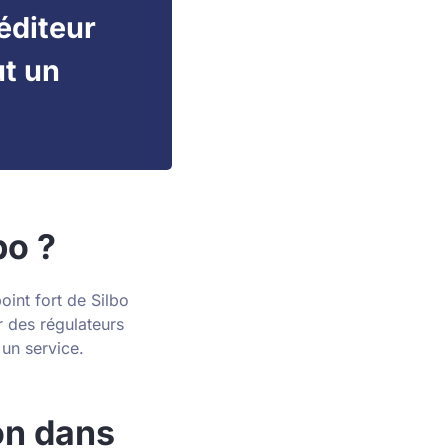
éditeur
ut un
bo ?
point fort de Silbo
r des régulateurs
 un service.
ion dans