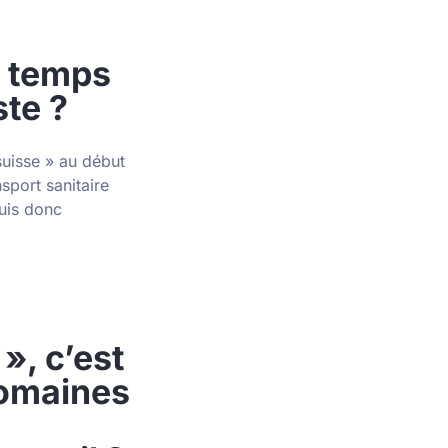
e temps
ste ?
suisse » au début
nsport sanitaire
suis donc
», c’est
domaines