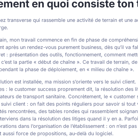
ment en quoi consiste ton t
ez transverse qui rassemble une activité de terrain et une ac
rge.
rrain, mon travail commence en fin de phase de compréhens
nt après un rendez-vous purement business, dès qu’il va fal
ret : présentation des outils, fonctionnement, comment mett
, c’est la partie « début de chaîne ». Ce travail de terrain, d
 pendant la phase de déploiement, en « milieu de chaîne ».
ution est installée, ma mission s’oriente vers le suivi client
es : le customer success proprement dit, la résolution des lit
lateurs de transport sanitaire. Concrètement, le « customer
suivi client : on fait des points réguliers pour savoir si tout
ultés rencontrées, des tables rondes qui rassemblent soignan
terviens dans la résolution des litiges quand il y en a. Parfoi
rations dans l’organisation de l’établissement : on n’est pas
t aussi force de propositions, au-delà du logiciel.