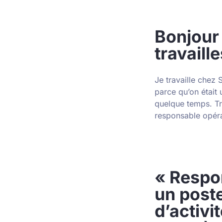
Bonjour
travaill
Je travaille chez 
parce qu’on était u
quelque temps. Trè
responsable opér
« Respon
un post
d’activi