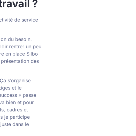
ravail ?
tivité de service
ion du besoin.
loir rentrer un peu
re en place Silbo
e présentation des
. Ça s’organise
iges et le
 success » passe
 va bien et pour
ts, cadres et
s je participe
 juste dans le