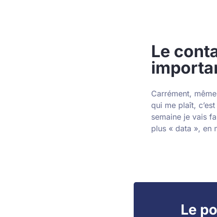
Le conta
importan
Carrément, même si
qui me plaît, c’es
semaine je vais fa
plus « data », en 
Le po