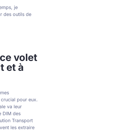
temps, je
r des outils de
ce volet
t et à
c mes
t crucial pour eux.
ale va leur
le DIM des
lution Transport
vent les extraire