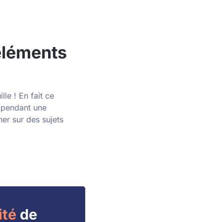
 éléments
le ! En fait ce
: pendant une
her sur des sujets
ité
de