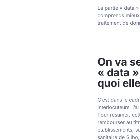
La partie « data »
comprends mieux le
traitement de donné
On va se
« data »
quoi ell
C’est dans le cad
interlocuteurs, j’
Pour résumer, cett
rembourser au titr
établissements, su
sanitaire de Silbo